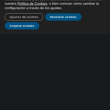
9 julio, 2026
nuestra
Política de Cookies
, o bien conocer cómo cambiar la
EMACSA, haga click abajo.
configuración a través de los ajustes
.
Caracterización ZA Medina Azahara-1º Sem 2026
Ajustes de cookies
Rechazar cookies
9 julio, 2026
Aceptar cookies
CONTÁCTANOS
Atención al
Corporativo
C/ De los Plateros, 1
14006 Córdoba
cliente
957 222 500
aguacor@emacsa.es
900 700 070
atcliente@emacsa.es
© 2025 Empresa Municipal de Aguas de Córdoba S.A.