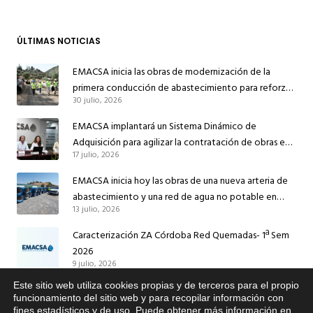
ÚLTIMAS NOTICIAS
EMACSA inicia las obras de modernización de la
primera conducción de abastecimiento para reforzar
30 julio, 2026
el suministro de agua de Córdoba
EMACSA implantará un Sistema Dinámico de
Adquisición para agilizar la contratación de obras en
17 julio, 2026
sus redes e instalaciones
EMACSA inicia hoy las obras de una nueva arteria de
abastecimiento y una red de agua no potable en
13 julio, 2026
Ingeniero Ruiz de Azúa
Caracterización ZA Córdoba Red Quemadas- 1ª Sem
2026
9 julio, 2026
Este sitio web utiliza cookies propias y de terceros para el propio
Caracterización ZA Córdoba Red Carrera Caballo-1º
x
funcionamiento del sitio web y para recopilar información con
Sem 2026
fines estadísticos y de uso. Puede obtener más información en
Si tiene cualquier duda sobre