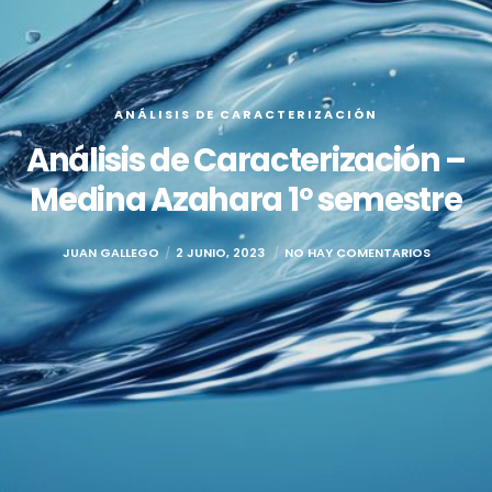
ANÁLISIS DE CARACTERIZACIÓN
Análisis de Caracterización –
Medina Azahara 1º semestre
JUAN GALLEGO
2 JUNIO, 2023
NO HAY COMENTARIOS