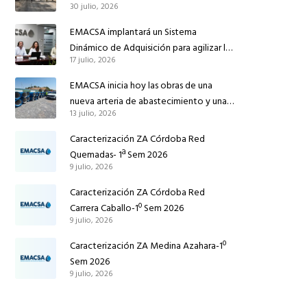
30 julio, 2026
conducción de abastecimiento para
reforzar el suministro de agua de
EMACSA implantará un Sistema
Córdoba
Dinámico de Adquisición para agilizar la
17 julio, 2026
contratación de obras en sus redes e
instalaciones
EMACSA inicia hoy las obras de una
nueva arteria de abastecimiento y una
13 julio, 2026
red de agua no potable en Ingeniero
Ruiz de Azúa
Caracterización ZA Córdoba Red
Quemadas- 1ª Sem 2026
9 julio, 2026
Caracterización ZA Córdoba Red
Carrera Caballo-1º Sem 2026
9 julio, 2026
Caracterización ZA Medina Azahara-1º
Sem 2026
9 julio, 2026