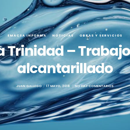
EMACSA INFORMA
NOTICIAS
OBRAS Y SERVICIOS
a Trinidad – Trabajo
alcantarillado
JUAN GALLEGO
17 MAYO, 2018
NO HAY COMENTARIOS