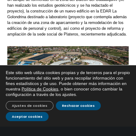
han realizado los estudios geotécnicos y se ha redactado el
proyecto), la construcción de un nuevo edificio en la EDAR La
Golondrina destinado a laboratorio (proyecto que contempla además
la creación de una zona de aparcamiento y la remodelación de los
edificios de personal y control), así como el proyecto de reforma y
ampliación de la sede social de Plateros, recientemente adjudicada.
Este sitio web utiliza cookies propias y de terceros para el propio
x
funcionamiento del sitio web y para recopilar información con
fines estadísticos y de uso. Puede obtener más información en
Si tiene cualquier duda sobre
nuestra
Política de Cookies
, o bien conocer cómo cambiar la
EMACSA, haga click abajo.
configuración a través de los ajustes
.
Ajustes de cookies
Rechazar cookies
Aceptar cookies