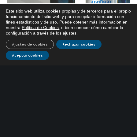
Este sitio web utiliza cookies propias y de terceros para el propio
x
funcionamiento del sitio web y para recopilar información con
fines estadísticos y de uso. Puede obtener más información en
Si tiene cualquier duda sobre
nuestra
Política de Cookies
, o bien conocer cómo cambiar la
EMACSA, haga click abajo.
configuración a través de los ajustes
.
Ajustes de cookies
Rechazar cookies
Aceptar cookies
ÚLTIMAS NOTICIAS
EMACSA inicia las obras de modernización de la
primera conducción de abastecimiento para reforzar
30 julio, 2026
el suministro de agua de Córdoba
EMACSA implantará un Sistema Dinámico de
Adquisición para agilizar la contratación de obras en
17 julio, 2026
sus redes e instalaciones