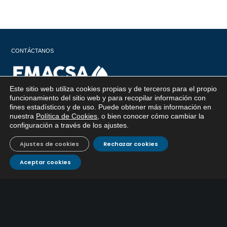
CONTÁCTANOS
Este sitio web utiliza cookies propias y de terceros para el propio
x
funcionamiento del sitio web y para recopilar información con
Atención al
Corporativo
C/ De los Plateros, 1
fines estadísticos y de uso. Puede obtener más información en
Si tiene cualquier duda sobre
nuestra
Política de Cookies
, o bien conocer cómo cambiar la
14006 Córdoba
EMACSA, haga click abajo.
cliente
957 222 500
configuración a través de los ajustes
.
aguacor@emacsa.es
900 700 070
Ajustes de cookies
Rechazar cookies
atcliente@emacsa.es
Aceptar cookies
© 2025 Empresa Municipal de Aguas de Córdoba S.A.