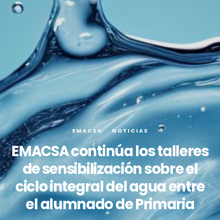
EMACSA
NOTICIAS
EMACSA continúa los talleres
de sensibilización sobre el
ciclo integral del agua entre
el alumnado de Primaria