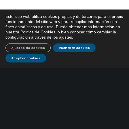
Este sitio web utiliza cookies propias y de terceros para el propio
x
funcionamiento del sitio web y para recopilar información con
fines estadísticos y de uso. Puede obtener más información en
Si tiene cualquier duda sobre
ÚLTIMAS NOTICIAS
nuestra
Política de Cookies
, o bien conocer cómo cambiar la
EMACSA, haga click abajo.
configuración a través de los ajustes
.
EMACSA refuerza la limpieza preventiva de
Ajustes de cookies
Rechazar cookies
colectores e imbornales para preparar Córdoba ante
10 agosto, 2026
las lluvias
Aceptar cookies
EMACSA inicia las obras de modernización de la
primera conducción de abastecimiento para reforzar
30 julio, 2026
el suministro de agua de Córdoba
EMACSA implantará un Sistema Dinámico de
Adquisición para agilizar la contratación de obras en
17 julio, 2026
sus redes e instalaciones
EMACSA inicia hoy las obras de una nueva arteria de
abastecimiento y una red de agua no potable en
13 julio, 2026
Ingeniero Ruiz de Azúa