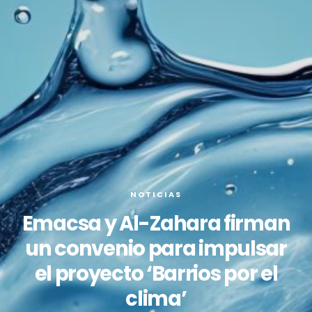
NOTICIAS
Emacsa y Al-Zahara firman
un convenio para impulsar
el proyecto ‘Barrios por el
clima’