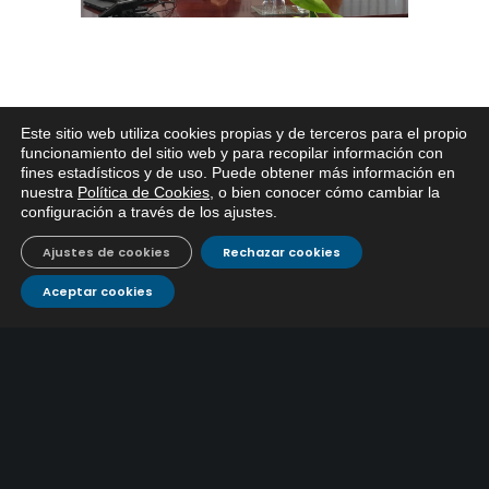
Este sitio web utiliza cookies propias y de terceros para el propio
x
funcionamiento del sitio web y para recopilar información con
fines estadísticos y de uso. Puede obtener más información en
Si tiene cualquier duda sobre
nuestra
Política de Cookies
, o bien conocer cómo cambiar la
EMACSA, haga click abajo.
configuración a través de los ajustes
.
ÚLTIMAS NOTICIAS
Ajustes de cookies
Rechazar cookies
EMACSA inicia las obras de modernización de la
primera conducción de abastecimiento para reforzar
Aceptar cookies
30 julio, 2026
el suministro de agua de Córdoba
EMACSA implantará un Sistema Dinámico de
Adquisición para agilizar la contratación de obras en
17 julio, 2026
sus redes e instalaciones
EMACSA inicia hoy las obras de una nueva arteria de
abastecimiento y una red de agua no potable en
13 julio, 2026
Ingeniero Ruiz de Azúa