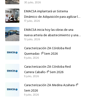
30 julio, 2026
conducción de abastecimiento para
reforzar el suministro de agua de
EMACSA implantará un Sistema
Córdoba
Dinámico de Adquisición para agilizar la
17 julio, 2026
contratación de obras en sus redes e
instalaciones
EMACSA inicia hoy las obras de una
nueva arteria de abastecimiento y una
13 julio, 2026
red de agua no potable en Ingeniero
Ruiz de Azúa
Caracterización ZA Córdoba Red
Quemadas- 1ª Sem 2026
9 julio, 2026
Caracterización ZA Córdoba Red
Carrera Caballo-1º Sem 2026
9 julio, 2026
Caracterización ZA Medina Azahara-1º
Sem 2026
9 julio, 2026