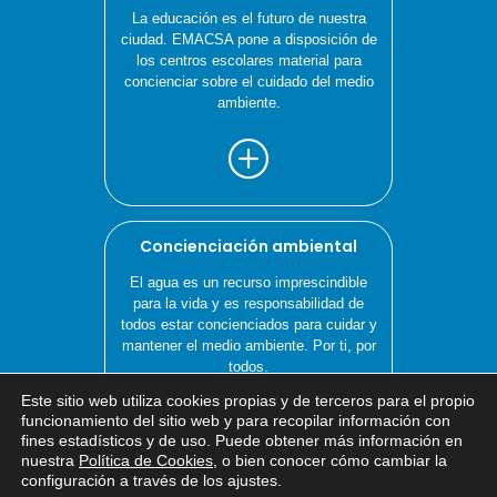
La educación es el futuro de nuestra
ciudad. EMACSA pone a disposición de
los centros escolares material para
concienciar sobre el cuidado del medio
ambiente.
Concienciación ambiental
El agua es un recurso imprescindible
para la vida y es responsabilidad de
todos estar concienciados para cuidar y
mantener el medio ambiente. Por ti, por
todos.
Este sitio web utiliza cookies propias y de terceros para el propio
x
funcionamiento del sitio web y para recopilar información con
fines estadísticos y de uso. Puede obtener más información en
Si tiene cualquier duda sobre
nuestra
Política de Cookies
, o bien conocer cómo cambiar la
EMACSA, haga click abajo.
configuración a través de los ajustes
.