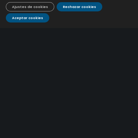
Ajustes de cookies
Rechazar cookies
Aceptar cookies
CONTÁCTANOS
Atención al
Corporativo
C/ De los Plateros, 1
14006 Córdoba
cliente
957 222 500
aguacor@emacsa.es
900 700 070
atcliente@emacsa.es
© 2025 Empresa Municipal de Aguas de Córdoba S.A.