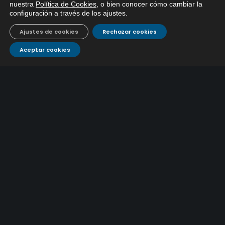
nuestra
Política de Cookies
, o bien conocer cómo cambiar la
EMACSA, haga click abajo.
configuración a través de los ajustes
.
Ajustes de cookies
Rechazar cookies
Aceptar cookies
El acueducto de Valdepuentes: