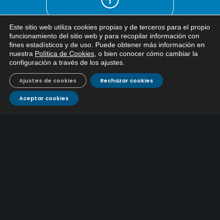
Este sitio web utiliza cookies propias y de terceros para el propio
x
funcionamiento del sitio web y para recopilar información con
fines estadísticos y de uso. Puede obtener más información en
Si tiene cualquier duda sobre
nuestra
Política de Cookies
, o bien conocer cómo cambiar la
EMACSA, haga click abajo.
configuración a través de los ajustes
.
Ajustes de cookies
Rechazar cookies
CONTÁCTANOS
Aceptar cookies
Atención al
Corporativo
C/ De los Plateros, 1
14006 Córdoba
cliente
957 222 500
aguacor@emacsa.es
900 700 070
atcliente@emacsa.es