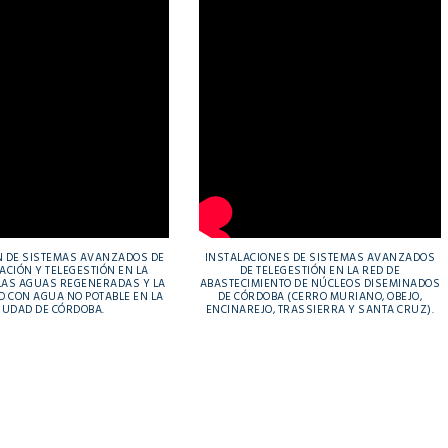
N DE SISTEMAS AVANZADOS DE
INSTALACIONES DE SISTEMAS AVANZADOS
ZACIÓN Y TELEGESTIÓN EN LA
DE TELEGESTIÓN EN LA RED DE
 LAS AGUAS REGENERADAS Y LA
ABASTECIMIENTO DE NÚCLEOS DISEMINADOS
O CON AGUA NO POTABLE EN LA
DE CÓRDOBA (CERRO MURIANO, OBEJO,
IUDAD DE CÓRDOBA.
ENCINAREJO, TRASSIERRA Y SANTA CRUZ).