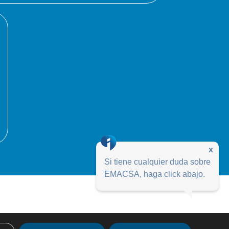
x
Si tiene cualquier duda sobre
EMACSA, haga click abajo.