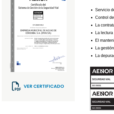
Servicio d
Control de
La contrat
La lectura
El manteni
La gestión
La depurac
VER CERTIFICADO