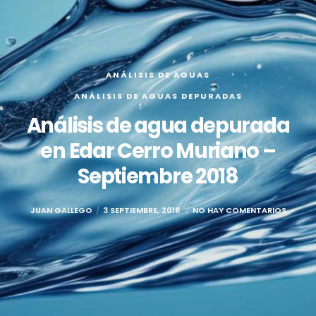
ANÁLISIS DE AGUAS
ANÁLISIS DE AGUAS DEPURADAS
Análisis de agua depurada
en Edar Cerro Muriano –
Septiembre 2018
JUAN GALLEGO
3 SEPTIEMBRE, 2018
NO HAY COMENTARIOS