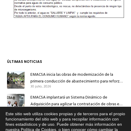
ÚLTIMAS NOTICIAS
EMACSA inicia las obras de modernización de la
primera conducción de abastecimiento para reforzar
30 julio, 2026
el suministro de agua de Córdoba
EMACSA implantará un Sistema Dinámico de
Adquisición para agilizar la contratación de obras en
17 julio, 2026
sus redes e instalaciones
Este sitio web utiliza cookies propias y de terceros para el propio
x
EMACSA inicia hoy las obras de una nueva arteria de
funcionamiento del sitio web y para recopilar información con
fines estadísticos y de uso. Puede obtener más información en
Si tiene cualquier duda sobre
abastecimiento y una red de agua no potable en
nuestra
Política de Cookies
, o bien conocer cómo cambiar la
EMACSA, haga click abajo.