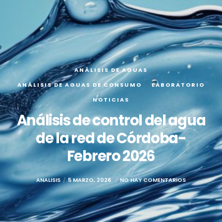
ANÁLISIS DE AGUAS
ANÁLISIS DE AGUAS DE CONSUMO
LABORATORIO
NOTICIAS
Análisis de control del agua
de la red de Córdoba-
Febrero 2026
ANALISIS
5 MARZO, 2026
NO HAY COMENTARIOS