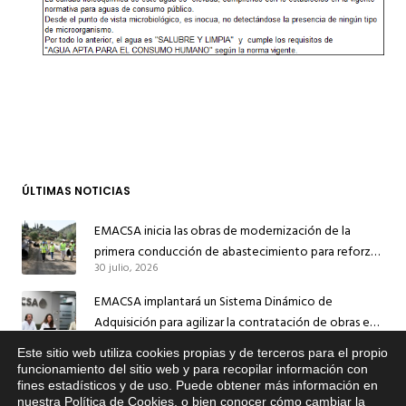
ÚLTIMAS NOTICIAS
EMACSA inicia las obras de modernización de la
primera conducción de abastecimiento para reforzar
30 julio, 2026
el suministro de agua de Córdoba
EMACSA implantará un Sistema Dinámico de
Adquisición para agilizar la contratación de obras en
17 julio, 2026
sus redes e instalaciones
Este sitio web utiliza cookies propias y de terceros para el propio
x
EMACSA inicia hoy las obras de una nueva arteria de
funcionamiento del sitio web y para recopilar información con
fines estadísticos y de uso. Puede obtener más información en
Si tiene cualquier duda sobre
abastecimiento y una red de agua no potable en
nuestra
Política de Cookies
, o bien conocer cómo cambiar la
EMACSA, haga click abajo.