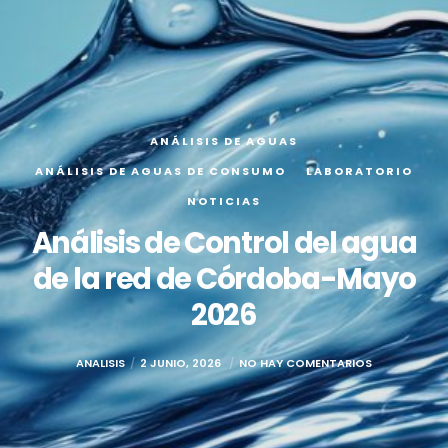
ANÁLISIS DE AGUAS
ANÁLISIS DE AGUAS DE CONSUMO
LABORATORIO
NOTICIAS
Análisis de Control del agua
de la red de Córdoba-Mayo
2026
ANALISIS
2 JUNIO, 2026
NO HAY COMENTARIOS