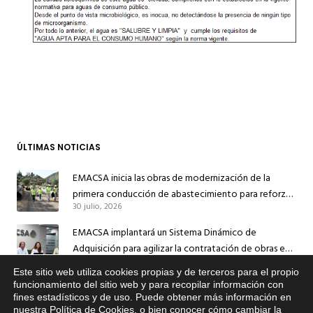
ÚLTIMAS NOTICIAS
EMACSA inicia las obras de modernización de la
primera conducción de abastecimiento para reforzar
30 julio, 2026
el suministro de agua de Córdoba
EMACSA implantará un Sistema Dinámico de
Adquisición para agilizar la contratación de obras en
17 julio, 2026
sus redes e instalaciones
Este sitio web utiliza cookies propias y de terceros para el propio
EMACSA inicia hoy las obras de una nueva arteria de
funcionamiento del sitio web y para recopilar información con
fines estadísticos y de uso. Puede obtener más información en
abastecimiento y una red de agua no potable en
nuestra
Política de Cookies
, o bien conocer cómo cambiar la