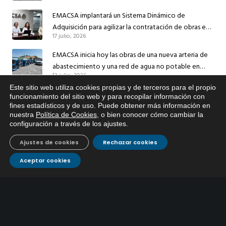
EMACSA implantará un Sistema Dinámico de
Adquisición para agilizar la contratación de obras en
17 julio, 2026
sus redes e instalaciones
EMACSA inicia hoy las obras de una nueva arteria de
abastecimiento y una red de agua no potable en
13 julio, 2026
Ingeniero Ruiz de Azúa
Este sitio web utiliza cookies propias y de terceros para el propio
Caracterización ZA Córdoba Red Quemadas- 1ª Sem
x
funcionamiento del sitio web y para recopilar información con
2026
fines estadísticos y de uso. Puede obtener más información en
Si tiene cualquier duda sobre
9 julio, 2026
nuestra
Política de Cookies
, o bien conocer cómo cambiar la
EMACSA, haga click abajo.
configuración a través de los ajustes
.
Caracterización ZA Córdoba Red Carrera Caballo-1º
Ajustes de cookies
Rechazar cookies
Sem 2026
9 julio, 2026
Aceptar cookies
Caracterización ZA Medina Azahara-1º Sem 2026
9 julio, 2026