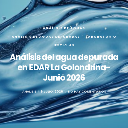
ANÁLISIS DE AGUAS
ANÁLISIS DE AGUAS DEPURADAS
LABORATORIO
NOTICIAS
Análisis del agua depurada
en EDAR La Golondrina-
Junio 2026
ANALISIS
9 JULIO, 2026
NO HAY COMENTARIOS