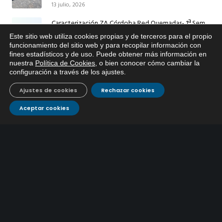
13 julio, 2026
Ingeniero Ruiz de Azúa
Caracterización ZA Córdoba Red Quemadas- 1ª Sem
2026
Este sitio web utiliza cookies propias y de terceros para el propio
9 julio, 2026
x
funcionamiento del sitio web y para recopilar información con
fines estadísticos y de uso. Puede obtener más información en
Si tiene cualquier duda sobre
Caracterización ZA Córdoba Red Carrera Caballo-1º
nuestra
Política de Cookies
, o bien conocer cómo cambiar la
EMACSA, haga click abajo.
Sem 2026
configuración a través de los ajustes
.
9 julio, 2026
Ajustes de cookies
Rechazar cookies
Caracterización ZA Medina Azahara-1º Sem 2026
Aceptar cookies
9 julio, 2026
CONTÁCTANOS
Atención al
Corporativo
C/ De los Plateros, 1