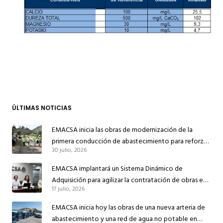
ÚLTIMAS NOTICIAS
EMACSA inicia las obras de modernización de la
primera conducción de abastecimiento para reforzar
30 julio, 2026
el suministro de agua de Córdoba
EMACSA implantará un Sistema Dinámico de
Adquisición para agilizar la contratación de obras en
17 julio, 2026
sus redes e instalaciones
EMACSA inicia hoy las obras de una nueva arteria de
abastecimiento y una red de agua no potable en