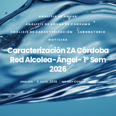
ANÁLISIS DE AGUAS
ANÁLISIS DE AGUAS DE CONSUMO
ANÁLISIS DE CARACTERIZACIÓN
LABORATORIO
NOTICIAS
Caracterización ZA Córdoba
Red Alcolea-Ángel- 1º Sem
2026
ANALISIS
9 JULIO, 2026
NO HAY COMENTARIOS