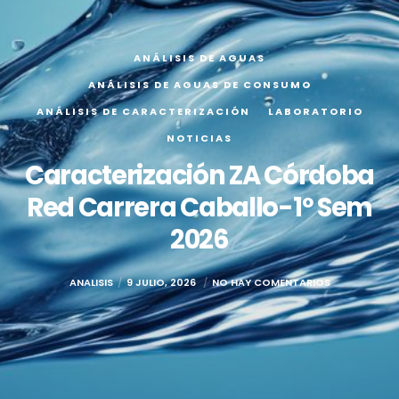
ANÁLISIS DE AGUAS
ANÁLISIS DE AGUAS DE CONSUMO
ANÁLISIS DE CARACTERIZACIÓN
LABORATORIO
NOTICIAS
Caracterización ZA Córdoba
Red Carrera Caballo-1º Sem
2026
ANALISIS
9 JULIO, 2026
NO HAY COMENTARIOS