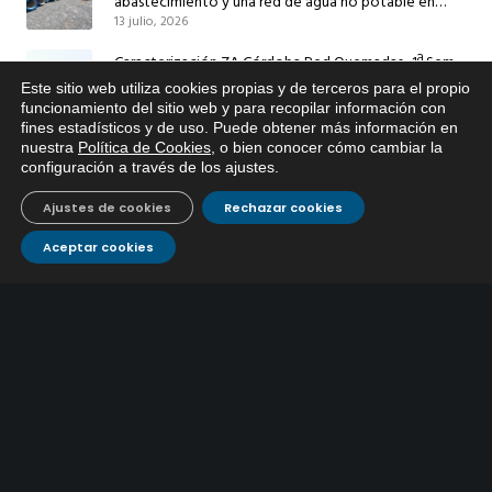
abastecimiento y una red de agua no potable en
13 julio, 2026
Ingeniero Ruiz de Azúa
Caracterización ZA Córdoba Red Quemadas- 1ª Sem
2026
Este sitio web utiliza cookies propias y de terceros para el propio
9 julio, 2026
x
funcionamiento del sitio web y para recopilar información con
fines estadísticos y de uso. Puede obtener más información en
Si tiene cualquier duda sobre
Caracterización ZA Córdoba Red Carrera Caballo-1º
nuestra
Política de Cookies
, o bien conocer cómo cambiar la
EMACSA, haga click abajo.
configuración a través de los ajustes
.
Sem 2026
9 julio, 2026
Ajustes de cookies
Rechazar cookies
Caracterización ZA Medina Azahara-1º Sem 2026
Aceptar cookies
9 julio, 2026
CONTÁCTANOS
Atención al
Corporativo
C/ De los Plateros, 1