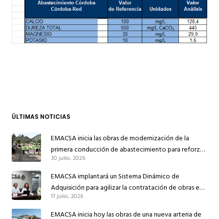
ÚLTIMAS NOTICIAS
EMACSA inicia las obras de modernización de la
primera conducción de abastecimiento para reforzar
30 julio, 2026
el suministro de agua de Córdoba
EMACSA implantará un Sistema Dinámico de
Adquisición para agilizar la contratación de obras en
17 julio, 2026
sus redes e instalaciones
EMACSA inicia hoy las obras de una nueva arteria de