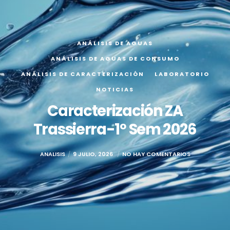
ANÁLISIS DE AGUAS
ANÁLISIS DE AGUAS DE CONSUMO
ANÁLISIS DE CARACTERIZACIÓN
LABORATORIO
NOTICIAS
Caracterización ZA
Trassierra-1º Sem 2026
ANALISIS
9 JULIO, 2026
NO HAY COMENTARIOS