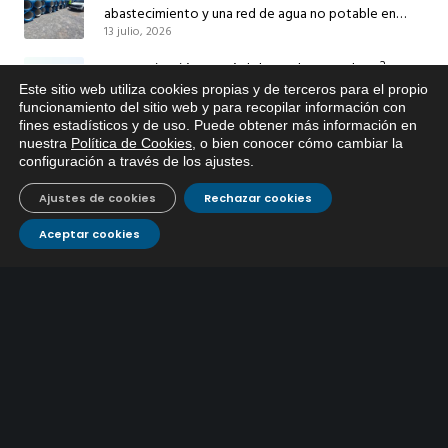
abastecimiento y una red de agua no potable en
13 julio, 2026
Ingeniero Ruiz de Azúa
Caracterización ZA Córdoba Red Quemadas- 1ª Sem
2026
Este sitio web utiliza cookies propias y de terceros para el propio
x
funcionamiento del sitio web y para recopilar información con
9 julio, 2026
fines estadísticos y de uso. Puede obtener más información en
Si tiene cualquier duda sobre
nuestra
Política de Cookies
, o bien conocer cómo cambiar la
Caracterización ZA Córdoba Red Carrera Caballo-1º
EMACSA, haga click abajo.
configuración a través de los ajustes
.
Sem 2026
9 julio, 2026
Ajustes de cookies
Rechazar cookies
Caracterización ZA Medina Azahara-1º Sem 2026
Aceptar cookies
9 julio, 2026
CONTÁCTANOS