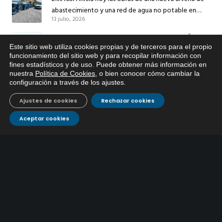
abastecimiento y una red de agua no potable en
13 julio, 2026
Ingeniero Ruiz de Azúa
Caracterización ZA Córdoba Red Quemadas- 1ª Sem
Este sitio web utiliza cookies propias y de terceros para el propio
2026
x
funcionamiento del sitio web y para recopilar información con
9 julio, 2026
fines estadísticos y de uso. Puede obtener más información en
Si tiene cualquier duda sobre
nuestra
Política de Cookies
, o bien conocer cómo cambiar la
EMACSA, haga click abajo.
Caracterización ZA Córdoba Red Carrera Caballo-1º
configuración a través de los ajustes
.
Sem 2026
9 julio, 2026
Ajustes de cookies
Rechazar cookies
Aceptar cookies
Caracterización ZA Medina Azahara-1º Sem 2026
9 julio, 2026
CONTÁCTANOS