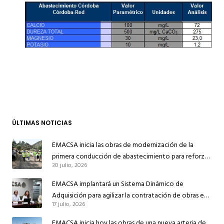
ÚLTIMAS NOTICIAS
EMACSA inicia las obras de modernización de la
primera conducción de abastecimiento para reforzar
30 julio, 2026
el suministro de agua de Córdoba
EMACSA implantará un Sistema Dinámico de
Adquisición para agilizar la contratación de obras en
17 julio, 2026
sus redes e instalaciones
EMACSA inicia hoy las obras de una nueva arteria de