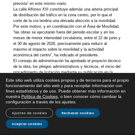
prevista” en este mismo viario.
La calle Alfonso XIII constituye además una arteria principal
de distribución del tráfico en la zona centro, por lo que el
corte de la vía tendría una elevada afección a la movilidad.
Por este motivo, y en coordinación con el Área de Movilidad,
“las obras se ejecutarán fuera del periodo escolar y en los
meses de menor intensidad circulatoria, entre el 22 de junio y
el 30 de agosto de 2026, precisamente para reducir al
máximo el impacto sobre la movilidad y la actividad
económica del centro”, ha indicado el presidente.
El consejo de administración ha aprobado el proyecto técnico
de la obra, los pliegos administrativos y técnicos, el inicio del
procedimiento de licitación mediante su publicación en la
Plataforma de Contratación del Sector Público y el gasto
Este sitio web utiliza cookies propias y de terceros para el propio
correspondiente, que se sitúa por encima de 300.000 euros.
funcionamiento del sitio web y para recopilar información con
El presidente de EMACSA, Daniel García-Ibarrola, ha
fines estadísticos y de uso. Puede obtener más información en
concluido a este respecto que esta actuación responde a una
nuestra
Política de Cookies
, o bien conocer cómo cambiar la
“planificación coordinada entre delegaciones municipales y a
configuración a través de los ajustes
.
la necesidad de actuar con anticipación”. El objetivo, ha
agregado, es “intervenir de forma preventiva en las redes
Ajustes de cookies
Rechazar cookies
antes de las actuaciones urbanas, evitando problemas
Aceptar cookies
futuros y optimizando los recursos públicos”.
Asimismo, el presidente ha informado al Consejo sobre la