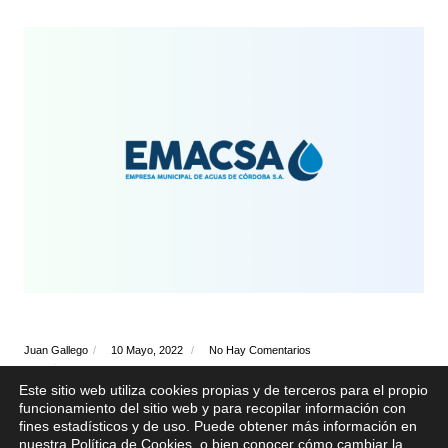
Juan Gallego
10 Mayo, 2022
No Hay Comentarios
Análisis de control del agua de la red de
Córdoba – Abril 2022
Este sitio web utiliza cookies propias y de terceros para el propio
funcionamiento del sitio web y para recopilar información con
fines estadísticos y de uso. Puede obtener más información en
nuestra
Política de Cookies
, o bien conocer cómo cambiar la