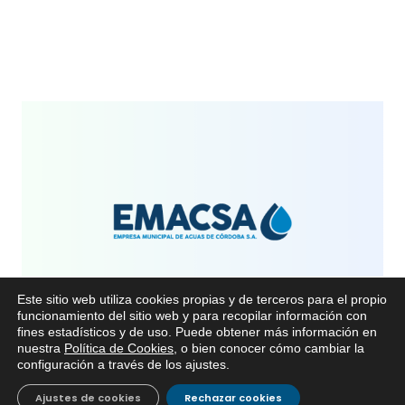
Este sitio web utiliza cookies propias y de terceros para el propio
funcionamiento del sitio web y para recopilar información con
fines estadísticos y de uso. Puede obtener más información en
nuestra
Política de Cookies
, o bien conocer cómo cambiar la
configuración a través de los ajustes
.
Juan Gallego
3 Febrero, 2017
No Hay Comentarios
Ajustes de cookies
Rechazar cookies