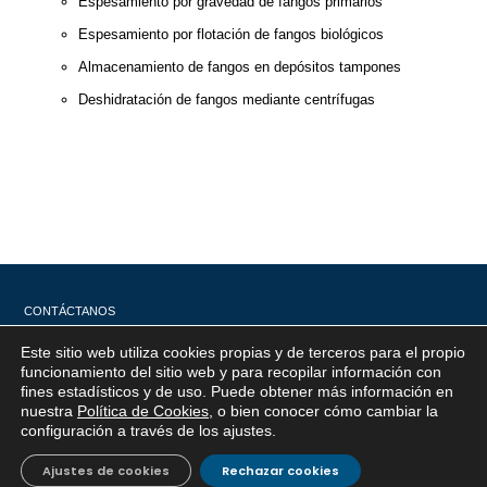
Espesamiento por gravedad de fangos primarios
Espesamiento por flotación de fangos biológicos
Almacenamiento de fangos en depósitos tampones
Deshidratación de fangos mediante centrífugas
CONTÁCTANOS
Este sitio web utiliza cookies propias y de terceros para el propio
x
funcionamiento del sitio web y para recopilar información con
fines estadísticos y de uso. Puede obtener más información en
Si tiene cualquier duda sobre
nuestra
Política de Cookies
, o bien conocer cómo cambiar la
EMACSA, haga click abajo.
Atención al
Corporativo
C/ De los Plateros, 1
configuración a través de los ajustes
.
14006 Córdoba
cliente
957 222 500
Ajustes de cookies
Rechazar cookies