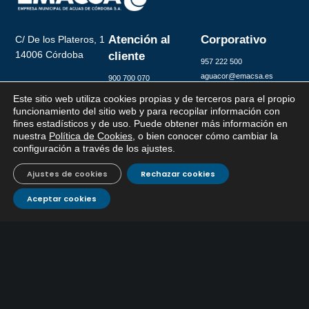
Atención al
Corporativo
C/ De los Plateros, 1
14006 Córdoba
cliente
957 222 500
aguacor@emacsa.es
900 700 070
atcliente@emacsa.es
Este sitio web utiliza cookies propias y de terceros para el propio
x
funcionamiento del sitio web y para recopilar información con
fines estadísticos y de uso. Puede obtener más información en
Si tiene cualquier duda sobre
nuestra
Política de Cookies
, o bien conocer cómo cambiar la
EMACSA, haga click abajo.
configuración a través de los ajustes
.
© 2025 Empresa Municipal de Aguas de Córdoba S.A.
Ajustes de cookies
Rechazar cookies
Aceptar cookies