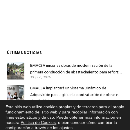
ÚLTIMAS NOTICIAS
EMACSA inicia las obras de modernización de la
primera conducción de abastecimiento para reforzar
30 julio, 2026
el suministro de agua de Córdoba
EMACSA implantará un Sistema Dinámico de
Adquisición para agilizar la contratación de obras en
17 julio, 2026
sus redes e instalaciones
Este sitio web utiliza cookies propias y de terceros para el propio
EMACSA inicia hoy las obras de una nueva arteria de
x
funcionamiento del sitio web y para recopilar información con
abastecimiento y una red de agua no potable en
fines estadísticos y de uso. Puede obtener más información en
Si tiene cualquier duda sobre
13 julio, 2026
nuestra
Política de Cookies
, o bien conocer cómo cambiar la
Ingeniero Ruiz de Azúa
EMACSA, haga click abajo.
configuración a través de los ajustes
.