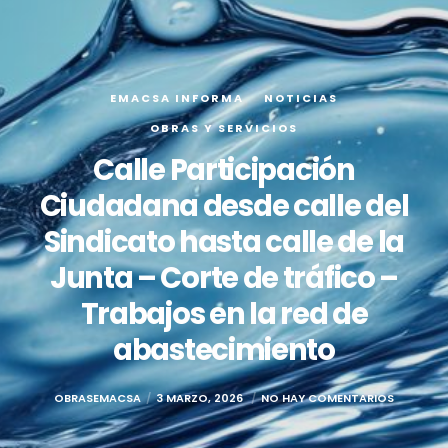
EMACSA INFORMA
NOTICIAS
OBRAS Y SERVICIOS
Calle Participación
Ciudadana desde calle del
Sindicato hasta calle de la
Junta – Corte de tráfico –
Trabajos en la red de
abastecimiento
OBRASEMACSA
3 MARZO, 2026
NO HAY COMENTARIOS