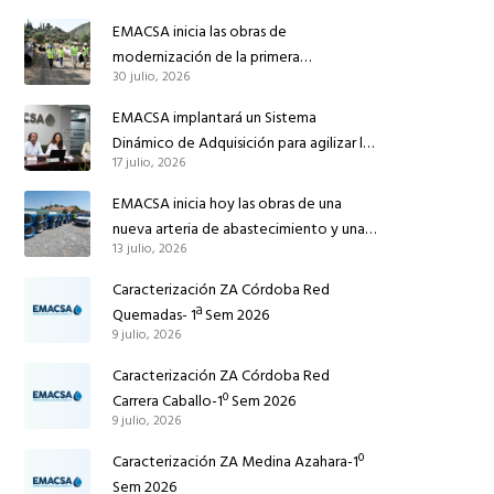
EMACSA inicia las obras de
modernización de la primera
30 julio, 2026
conducción de abastecimiento para
reforzar el suministro de agua de
EMACSA implantará un Sistema
Córdoba
Dinámico de Adquisición para agilizar la
17 julio, 2026
contratación de obras en sus redes e
instalaciones
EMACSA inicia hoy las obras de una
nueva arteria de abastecimiento y una
13 julio, 2026
red de agua no potable en Ingeniero
Ruiz de Azúa
Caracterización ZA Córdoba Red
Quemadas- 1ª Sem 2026
9 julio, 2026
Caracterización ZA Córdoba Red
Carrera Caballo-1º Sem 2026
9 julio, 2026
Caracterización ZA Medina Azahara-1º
Sem 2026