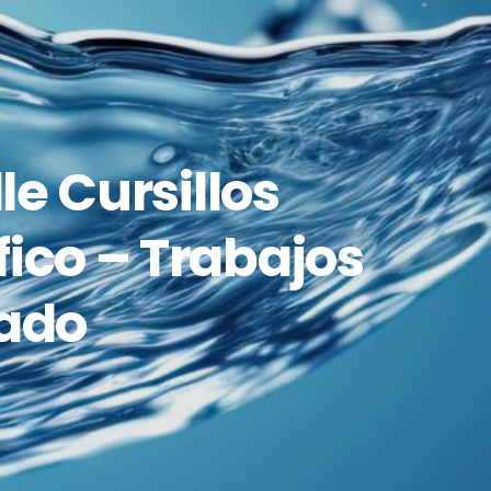
le Cursillos
fico – Trabajos
lado