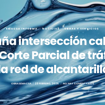
EMACSA INFORMA
NOTICIAS
OBRAS Y SERVICIOS
ña intersección cal
Corte Parcial de trá
la red de alcantaril
OBRASEMACSA
23 FEBRERO, 2026
NO HAY COMENTARIOS