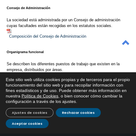
Consejo de Administración
La sociedad está administrada por un Consejo de administración
cuyas facultades están recogidas en los estatutos sociales.
Composición del Consejo de Administración
Organigrama funcional
Se describen los diferentes puestos de trabajo que existen en la
empresa, distribuidos por áreas.
Este sitio web utiliza cookies propias y de terceros para el propio
Organigrama
x
funcionamiento del sitio web y para recopilar información con
fines estadísticos y de uso. Puede obtener más información en
Si tiene cualquier duda sobre
nuestra
Política de Cookies
, o bien conocer cómo cambiar la
Relación de puestos
EMACSA, haga click abajo.
configuración a través de los ajustes
.
Ajustes de cookies
Rechazar cookies
Relación de puestos de trabajo. RPT
Aceptar cookies
[/two_third_last]