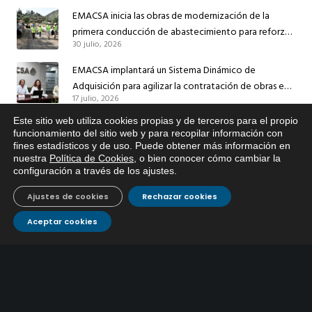
EMACSA inicia las obras de modernización de la
primera conducción de abastecimiento para reforzar
30 julio, 2026
el suministro de agua de Córdoba
EMACSA implantará un Sistema Dinámico de
Adquisición para agilizar la contratación de obras en
17 julio, 2026
sus redes e instalaciones
Este sitio web utiliza cookies propias y de terceros para el propio
EMACSA inicia hoy las obras de una nueva arteria de
funcionamiento del sitio web y para recopilar información con
abastecimiento y una red de agua no potable en
fines estadísticos y de uso. Puede obtener más información en
13 julio, 2026
Ingeniero Ruiz de Azúa
nuestra
Política de Cookies
, o bien conocer cómo cambiar la
configuración a través de los ajustes
.
Caracterización ZA Córdoba Red Quemadas- 1ª Sem
2026
Ajustes de cookies
Rechazar cookies
9 julio, 2026
Aceptar cookies
Caracterización ZA Córdoba Red Carrera Caballo-1º
Sem 2026
9 julio, 2026
Caracterización ZA Medina Azahara-1º Sem 2026
9 julio, 2026