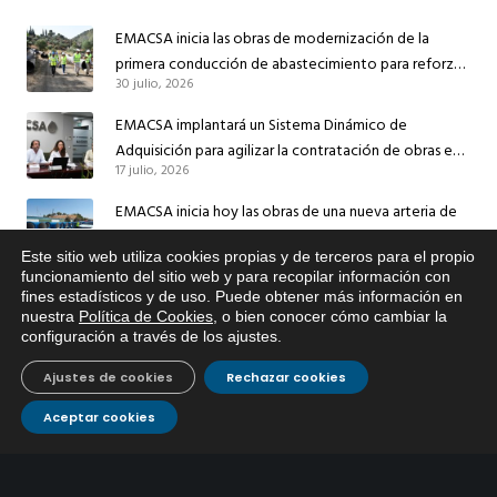
EMACSA inicia las obras de modernización de la
primera conducción de abastecimiento para reforzar
30 julio, 2026
el suministro de agua de Córdoba
EMACSA implantará un Sistema Dinámico de
Adquisición para agilizar la contratación de obras en
17 julio, 2026
sus redes e instalaciones
EMACSA inicia hoy las obras de una nueva arteria de
abastecimiento y una red de agua no potable en
13 julio, 2026
Este sitio web utiliza cookies propias y de terceros para el propio
Ingeniero Ruiz de Azúa
x
funcionamiento del sitio web y para recopilar información con
Caracterización ZA Córdoba Red Quemadas- 1ª Sem
fines estadísticos y de uso. Puede obtener más información en
Si tiene cualquier duda sobre
nuestra
Política de Cookies
, o bien conocer cómo cambiar la
EMACSA, haga click abajo.
2026
configuración a través de los ajustes
.
9 julio, 2026
Ajustes de cookies
Rechazar cookies
Caracterización ZA Córdoba Red Carrera Caballo-1º
Sem 2026
Aceptar cookies
9 julio, 2026
Caracterización ZA Medina Azahara-1º Sem 2026