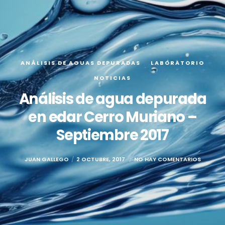
ANÁLISIS DE AGUAS DEPURADAS
LABORATORIO
NOTICIAS
Análisis de agua depurada
en edar Cerro Muriano –
Septiembre 2017
JUAN GALLEGO
2 OCTUBRE, 2017
NO HAY COMENTARIOS