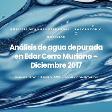
ANÁLISIS DE AGUAS DEPURADAS
LABORATORIO
NOTICIAS
Análisis de agua depurada
en Edar Cerro Muriano –
Diciembre 2017
JUAN GALLEGO
9 ENERO, 2018
NO HAY COMENTARIOS