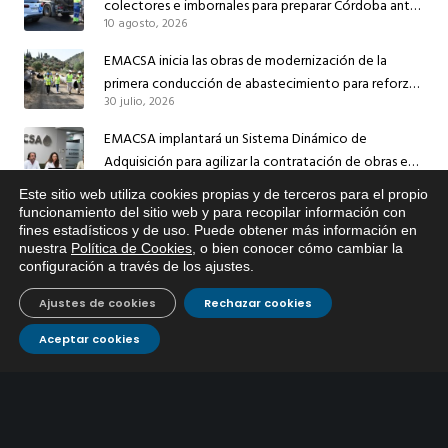
colectores e imbornales para preparar Córdoba ante
10 agosto, 2026
las lluvias
EMACSA inicia las obras de modernización de la
primera conducción de abastecimiento para reforzar
30 julio, 2026
el suministro de agua de Córdoba
EMACSA implantará un Sistema Dinámico de
Adquisición para agilizar la contratación de obras en
17 julio, 2026
sus redes e instalaciones
Este sitio web utiliza cookies propias y de terceros para el propio
x
funcionamiento del sitio web y para recopilar información con
EMACSA inicia hoy las obras de una nueva arteria de
fines estadísticos y de uso. Puede obtener más información en
Si tiene cualquier duda sobre
abastecimiento y una red de agua no potable en
nuestra
Política de Cookies
, o bien conocer cómo cambiar la
EMACSA, haga click abajo.
13 julio, 2026
Ingeniero Ruiz de Azúa
configuración a través de los ajustes
.
Caracterización ZA Córdoba Red Quemadas- 1ª Sem
Ajustes de cookies
Rechazar cookies
2026
9 julio, 2026
Aceptar cookies
Caracterización ZA Córdoba Red Carrera Caballo-1º
Sem 2026
9 julio, 2026