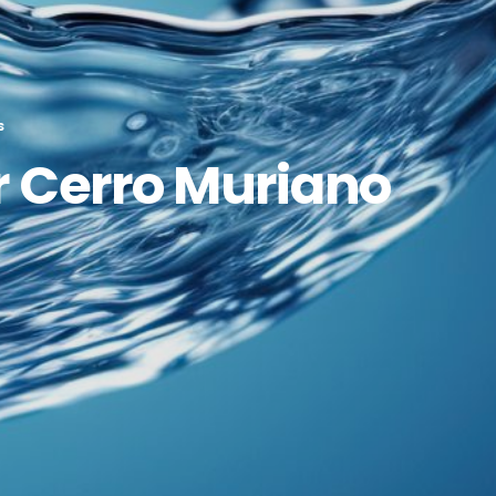
S
r Cerro Muriano