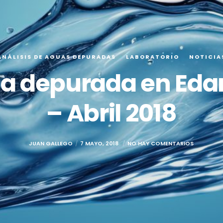
ANÁLISIS DE AGUAS DEPURADAS
LABORATORIO
NOTICIA
ua depurada en Eda
– Abril 2018
JUAN GALLEGO
7 MAYO, 2018
NO HAY COMENTARIOS