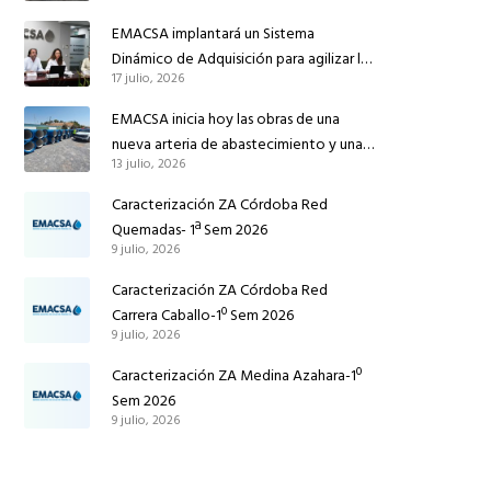
reforzar el suministro de agua de
EMACSA implantará un Sistema
Córdoba
Dinámico de Adquisición para agilizar la
17 julio, 2026
contratación de obras en sus redes e
instalaciones
EMACSA inicia hoy las obras de una
nueva arteria de abastecimiento y una
13 julio, 2026
red de agua no potable en Ingeniero
Ruiz de Azúa
Caracterización ZA Córdoba Red
Quemadas- 1ª Sem 2026
9 julio, 2026
Caracterización ZA Córdoba Red
Carrera Caballo-1º Sem 2026
9 julio, 2026
Caracterización ZA Medina Azahara-1º
Sem 2026
9 julio, 2026