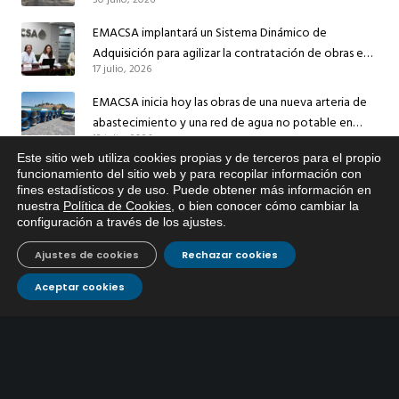
el suministro de agua de Córdoba
EMACSA implantará un Sistema Dinámico de
Adquisición para agilizar la contratación de obras en
17 julio, 2026
sus redes e instalaciones
EMACSA inicia hoy las obras de una nueva arteria de
abastecimiento y una red de agua no potable en
13 julio, 2026
Ingeniero Ruiz de Azúa
Este sitio web utiliza cookies propias y de terceros para el propio
Caracterización ZA Córdoba Red Quemadas- 1ª Sem
x
funcionamiento del sitio web y para recopilar información con
2026
fines estadísticos y de uso. Puede obtener más información en
Si tiene cualquier duda sobre
nuestra
Política de Cookies
, o bien conocer cómo cambiar la
9 julio, 2026
EMACSA, haga click abajo.
configuración a través de los ajustes
.
Caracterización ZA Córdoba Red Carrera Caballo-1º
Ajustes de cookies
Rechazar cookies
Sem 2026
9 julio, 2026
Aceptar cookies
Caracterización ZA Medina Azahara-1º Sem 2026
9 julio, 2026