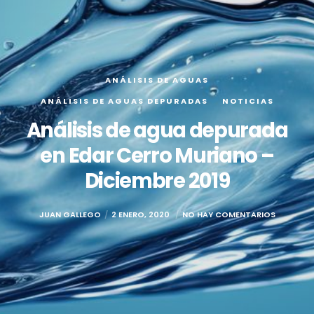
ANÁLISIS DE AGUAS
ANÁLISIS DE AGUAS DEPURADAS
NOTICIAS
Análisis de agua depurada
en Edar Cerro Muriano –
Diciembre 2019
JUAN GALLEGO
2 ENERO, 2020
NO HAY COMENTARIOS