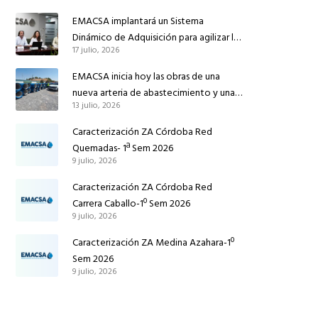
reforzar el suministro de agua de
EMACSA implantará un Sistema
Córdoba
Dinámico de Adquisición para agilizar la
17 julio, 2026
contratación de obras en sus redes e
instalaciones
EMACSA inicia hoy las obras de una
nueva arteria de abastecimiento y una
13 julio, 2026
red de agua no potable en Ingeniero
Ruiz de Azúa
Caracterización ZA Córdoba Red
Quemadas- 1ª Sem 2026
9 julio, 2026
Caracterización ZA Córdoba Red
Carrera Caballo-1º Sem 2026
9 julio, 2026
Caracterización ZA Medina Azahara-1º
Sem 2026
9 julio, 2026