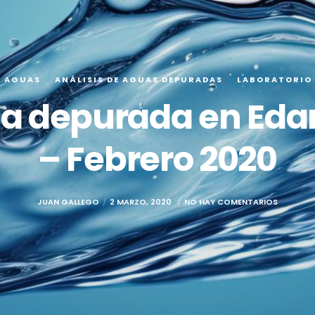
E AGUAS
ANÁLISIS DE AGUAS DEPURADAS
LABORATORIO
ua depurada en Eda
– Febrero 2020
JUAN GALLEGO
2 MARZO, 2020
NO HAY COMENTARIOS