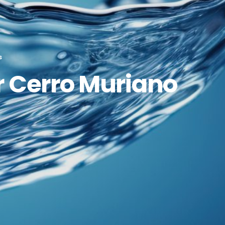
S
r Cerro Muriano