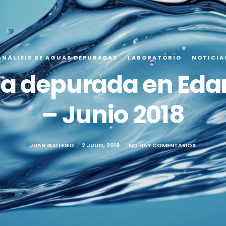
ANÁLISIS DE AGUAS DEPURADAS
LABORATORIO
NOTICIA
ua depurada en Eda
– Junio 2018
JUAN GALLEGO
2 JULIO, 2018
NO HAY COMENTARIOS