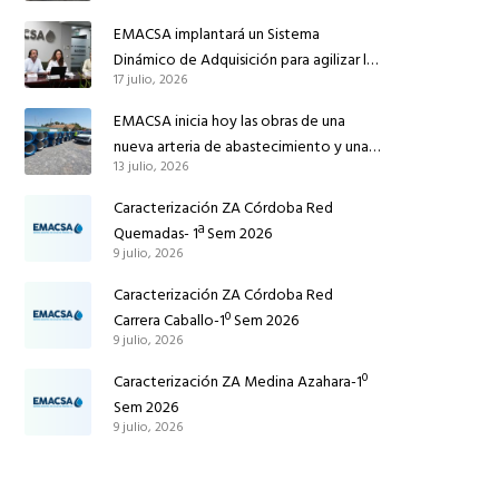
reforzar el suministro de agua de
EMACSA implantará un Sistema
Córdoba
Dinámico de Adquisición para agilizar la
17 julio, 2026
contratación de obras en sus redes e
instalaciones
EMACSA inicia hoy las obras de una
nueva arteria de abastecimiento y una
13 julio, 2026
red de agua no potable en Ingeniero
Ruiz de Azúa
Caracterización ZA Córdoba Red
Quemadas- 1ª Sem 2026
9 julio, 2026
Caracterización ZA Córdoba Red
Carrera Caballo-1º Sem 2026
9 julio, 2026
Caracterización ZA Medina Azahara-1º
Sem 2026
9 julio, 2026