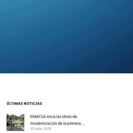
ÚLTIMAS NOTICIAS
EMACSA inicia las obras de
modernización de la primera
30 julio, 2026
conducción de abastecimiento para