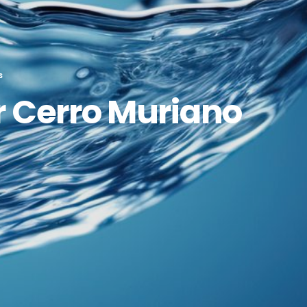
S
r Cerro Muriano