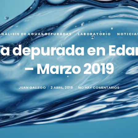
ANÁLISIS DE AGUAS DEPURADAS
LABORATORIO
NOTICIA
ua depurada en Eda
– Marzo 2019
JUAN GALLEGO
2 ABRIL, 2019
NO HAY COMENTARIOS