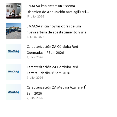
reforzar el suministro de agua de
EMACSA implantará un Sistema
Córdoba
Dinámico de Adquisición para agilizar la
17 julio, 2026
contratación de obras en sus redes e
instalaciones
EMACSA inicia hoy las obras de una
nueva arteria de abastecimiento y una
13 julio, 2026
red de agua no potable en Ingeniero
Ruiz de Azúa
Caracterización ZA Córdoba Red
Quemadas- 1ª Sem 2026
9 julio, 2026
Caracterización ZA Córdoba Red
Carrera Caballo-1º Sem 2026
9 julio, 2026
Caracterización ZA Medina Azahara-1º
Sem 2026
9 julio, 2026