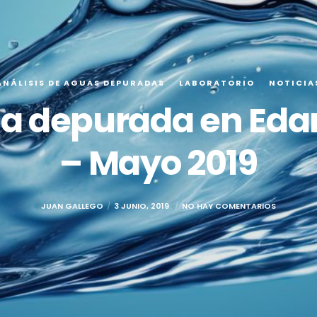
ANÁLISIS DE AGUAS DEPURADAS
LABORATORIO
NOTICIA
ua depurada en Eda
– Mayo 2019
JUAN GALLEGO
3 JUNIO, 2019
NO HAY COMENTARIOS