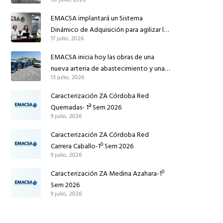
conducción de abastecimiento para
reforzar el suministro de agua de
EMACSA implantará un Sistema
Córdoba
Dinámico de Adquisición para agilizar la
17 julio, 2026
contratación de obras en sus redes e
instalaciones
EMACSA inicia hoy las obras de una
nueva arteria de abastecimiento y una
13 julio, 2026
red de agua no potable en Ingeniero
Ruiz de Azúa
Caracterización ZA Córdoba Red
Quemadas- 1ª Sem 2026
9 julio, 2026
Caracterización ZA Córdoba Red
Carrera Caballo-1º Sem 2026
9 julio, 2026
Caracterización ZA Medina Azahara-1º
Sem 2026
9 julio, 2026