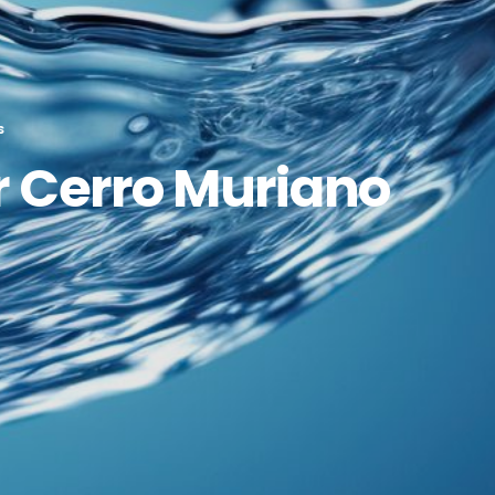
S
r Cerro Muriano