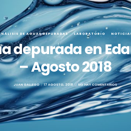
ANÁLISIS DE AGUAS DEPURADAS
LABORATORIO
NOTICIA
ua depurada en Eda
– Agosto 2018
JUAN GALLEGO
17 AGOSTO, 2018
NO HAY COMENTARIOS