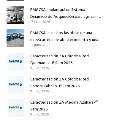
conducción de abastecimiento para
reforzar el suministro de agua de
EMACSA implantará un Sistema
Córdoba
Dinámico de Adquisición para agilizar la
17 julio, 2026
contratación de obras en sus redes e
instalaciones
EMACSA inicia hoy las obras de una
nueva arteria de abastecimiento y una
13 julio, 2026
red de agua no potable en Ingeniero
Ruiz de Azúa
Caracterización ZA Córdoba Red
Quemadas- 1ª Sem 2026
9 julio, 2026
Caracterización ZA Córdoba Red
Carrera Caballo-1º Sem 2026
9 julio, 2026
Caracterización ZA Medina Azahara-1º
Sem 2026
9 julio, 2026