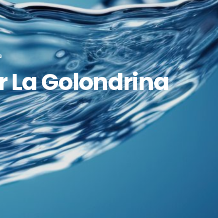
S
r La Golondrina