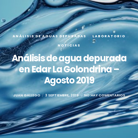
ANÁLISIS DE AGUAS DEPURADAS
LABORATORIO
NOTICIAS
Análisis de agua depurada
en Edar La Golondrina –
Agosto 2019
JUAN GALLEGO
3 SEPTIEMBRE, 2019
NO HAY COMENTARIOS