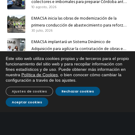
colectores e imbornales para preparar Córdoba ante
10 agosto, 2026
las lluvias
EMACSA inicia las obras de modernización de la
primera conducción de abastecimiento para reforzar
30 julio, 2026
el suministro de agua de Córdoba
EMACSA implantará un Sistema Dinámico de
Adquisición para agilizar la contratación de obras en
17 julio, 2026
sus redes e instalaciones
Este sitio web utiliza cookies propias y de terceros para el propio
x
funcionamiento del sitio web y para recopilar información con
EMACSA inicia hoy las obras de una nueva arteria de
fines estadísticos y de uso. Puede obtener más información en
Si tiene cualquier duda sobre
abastecimiento y una red de agua no potable en
nuestra
Política de Cookies
, o bien conocer cómo cambiar la
EMACSA, haga click abajo.
13 julio, 2026
Ingeniero Ruiz de Azúa
configuración a través de los ajustes
.
Caracterización ZA Córdoba Red Quemadas- 1ª Sem
Ajustes de cookies
Rechazar cookies
2026
9 julio, 2026
Aceptar cookies
Caracterización ZA Córdoba Red Carrera Caballo-1º
Sem 2026
9 julio, 2026