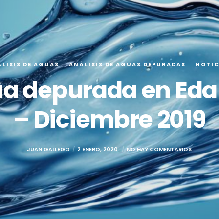
LISIS DE AGUAS
ANÁLISIS DE AGUAS DEPURADAS
NOTIC
ua depurada en Eda
– Diciembre 2019
JUAN GALLEGO
2 ENERO, 2020
NO HAY COMENTARIOS