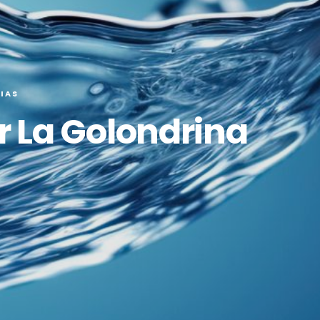
IAS
r La Golondrina