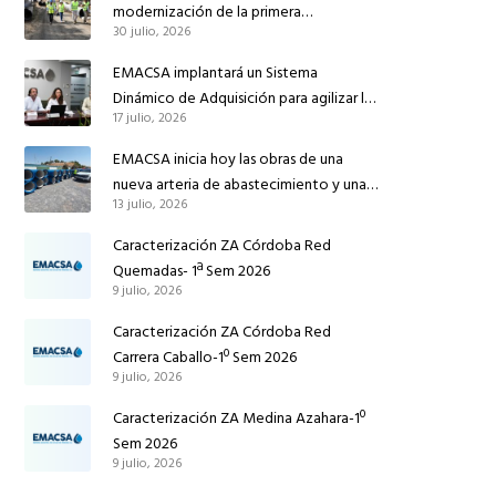
modernización de la primera
30 julio, 2026
conducción de abastecimiento para
reforzar el suministro de agua de
EMACSA implantará un Sistema
Córdoba
Dinámico de Adquisición para agilizar la
17 julio, 2026
contratación de obras en sus redes e
instalaciones
EMACSA inicia hoy las obras de una
nueva arteria de abastecimiento y una
13 julio, 2026
red de agua no potable en Ingeniero
Ruiz de Azúa
Caracterización ZA Córdoba Red
Quemadas- 1ª Sem 2026
9 julio, 2026
Caracterización ZA Córdoba Red
Carrera Caballo-1º Sem 2026
9 julio, 2026
Caracterización ZA Medina Azahara-1º
Sem 2026
9 julio, 2026