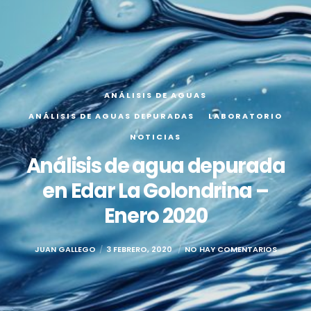
ANÁLISIS DE AGUAS
ANÁLISIS DE AGUAS DEPURADAS
LABORATORIO
NOTICIAS
Análisis de agua depurada
en Edar La Golondrina –
Enero 2020
JUAN GALLEGO
3 FEBRERO, 2020
NO HAY COMENTARIOS