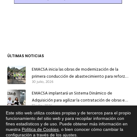
ÚLTIMAS NOTICIAS
EMACSA inicia las obras de modernización de la
primera conducción de abastecimiento para reforzar
30 julio, 2026
el suministro de agua de Córdoba
EMACSA implantará un Sistema Dinámico de
Adquisición para agilizar la contratación de obras en
17 julio, 2026
sus redes e instalaciones
Este sitio web utiliza cookies propias y de terceros para el propio
EMACSA inicia hoy las obras de una nueva arteria de
x
funcionamiento del sitio web y para recopilar información con
abastecimiento y una red de agua no potable en
fines estadísticos y de uso. Puede obtener más información en
Si tiene cualquier duda sobre
13 julio, 2026
nuestra
Política de Cookies
, o bien conocer cómo cambiar la
Ingeniero Ruiz de Azúa
EMACSA, haga click abajo.
configuración a través de los ajustes
.