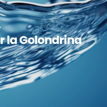
S
r la Golondrina