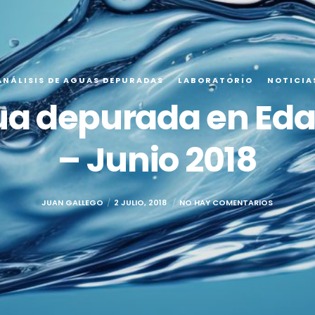
ANÁLISIS DE AGUAS DEPURADAS
LABORATORIO
NOTICIA
ua depurada en Eda
– Junio 2018
JUAN GALLEGO
2 JULIO, 2018
NO HAY COMENTARIOS