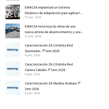
reforzar el suministro de agua de
EMACSA implantará un Sistema
Córdoba
Dinámico de Adquisición para agilizar la
17 julio, 2026
contratación de obras en sus redes e
instalaciones
EMACSA inicia hoy las obras de una
nueva arteria de abastecimiento y una
13 julio, 2026
red de agua no potable en Ingeniero
Ruiz de Azúa
Caracterización ZA Córdoba Red
Quemadas- 1ª Sem 2026
9 julio, 2026
Caracterización ZA Córdoba Red
Carrera Caballo-1º Sem 2026
9 julio, 2026
Caracterización ZA Medina Azahara-1º
Sem 2026
9 julio, 2026