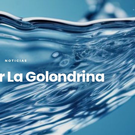
NOTICIAS
r La Golondrina