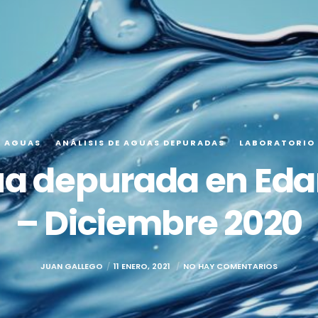
E AGUAS
ANÁLISIS DE AGUAS DEPURADAS
LABORATORIO
ua depurada en Eda
– Diciembre 2020
JUAN GALLEGO
11 ENERO, 2021
NO HAY COMENTARIOS