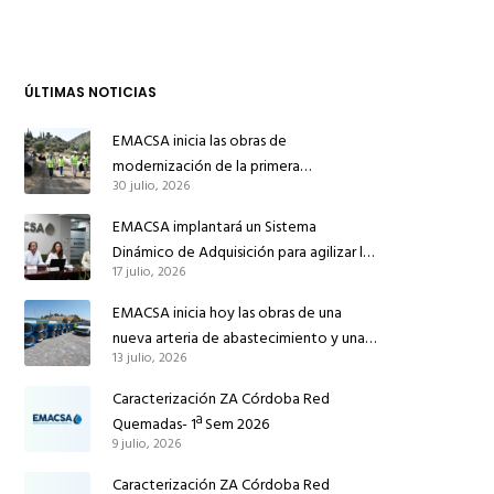
ÚLTIMAS NOTICIAS
EMACSA inicia las obras de
modernización de la primera
30 julio, 2026
conducción de abastecimiento para
reforzar el suministro de agua de
EMACSA implantará un Sistema
Córdoba
Dinámico de Adquisición para agilizar la
17 julio, 2026
contratación de obras en sus redes e
instalaciones
EMACSA inicia hoy las obras de una
nueva arteria de abastecimiento y una
13 julio, 2026
red de agua no potable en Ingeniero
Ruiz de Azúa
Caracterización ZA Córdoba Red
Quemadas- 1ª Sem 2026
9 julio, 2026
Caracterización ZA Córdoba Red