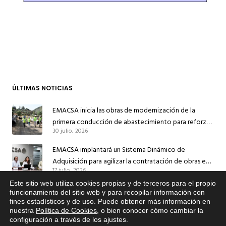
ÚLTIMAS NOTICIAS
EMACSA inicia las obras de modernización de la
primera conducción de abastecimiento para reforzar
30 julio, 2026
el suministro de agua de Córdoba
EMACSA implantará un Sistema Dinámico de
Adquisición para agilizar la contratación de obras en
17 julio, 2026
sus redes e instalaciones
Este sitio web utiliza cookies propias y de terceros para el propio
EMACSA inicia hoy las obras de una nueva arteria de
x
funcionamiento del sitio web y para recopilar información con
abastecimiento y una red de agua no potable en
fines estadísticos y de uso. Puede obtener más información en
Si tiene cualquier duda sobre
13 julio, 2026
Ingeniero Ruiz de Azúa
nuestra
Política de Cookies
, o bien conocer cómo cambiar la
EMACSA, haga click abajo.
configuración a través de los ajustes
.