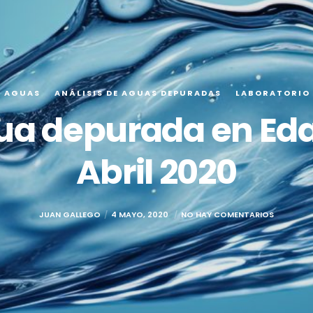
E AGUAS
ANÁLISIS DE AGUAS DEPURADAS
LABORATORIO
gua depurada en Eda
Abril 2020
JUAN GALLEGO
4 MAYO, 2020
NO HAY COMENTARIOS