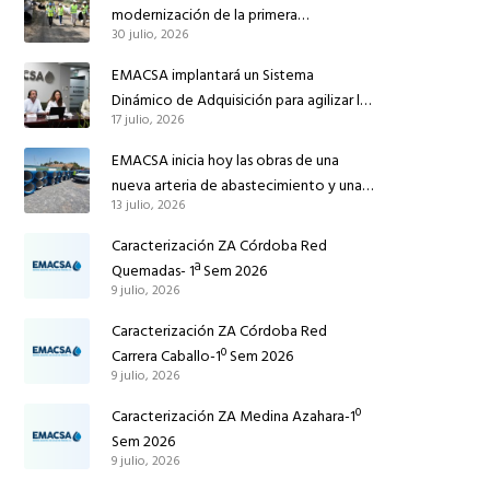
modernización de la primera
30 julio, 2026
conducción de abastecimiento para
reforzar el suministro de agua de
EMACSA implantará un Sistema
Córdoba
Dinámico de Adquisición para agilizar la
17 julio, 2026
contratación de obras en sus redes e
instalaciones
EMACSA inicia hoy las obras de una
nueva arteria de abastecimiento y una
13 julio, 2026
red de agua no potable en Ingeniero
Ruiz de Azúa
Caracterización ZA Córdoba Red
Quemadas- 1ª Sem 2026
9 julio, 2026
Caracterización ZA Córdoba Red
Carrera Caballo-1º Sem 2026
9 julio, 2026
Caracterización ZA Medina Azahara-1º
Sem 2026
9 julio, 2026