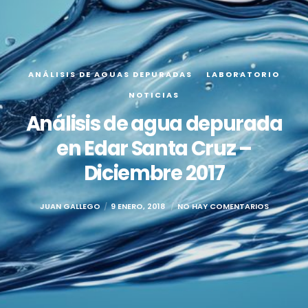
ANÁLISIS DE AGUAS DEPURADAS
LABORATORIO
NOTICIAS
Análisis de agua depurada
en Edar Santa Cruz –
Diciembre 2017
JUAN GALLEGO
9 ENERO, 2018
NO HAY COMENTARIOS