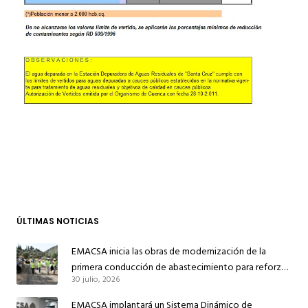
ÚLTIMAS NOTICIAS
EMACSA inicia las obras de modernización de la
primera conducción de abastecimiento para reforzar
30 julio, 2026
el suministro de agua de Córdoba
EMACSA implantará un Sistema Dinámico de