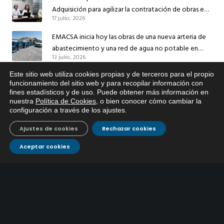
Adquisición para agilizar la contratación de obras en
17 julio, 2026
sus redes e instalaciones
EMACSA inicia hoy las obras de una nueva arteria de
abastecimiento y una red de agua no potable en
13 julio, 2026
Ingeniero Ruiz de Azúa
Este sitio web utiliza cookies propias y de terceros para el propio
Caracterización ZA Córdoba Red Quemadas- 1ª Sem
x
funcionamiento del sitio web y para recopilar información con
2026
fines estadísticos y de uso. Puede obtener más información en
Si tiene cualquier duda sobre
9 julio, 2026
nuestra
Política de Cookies
, o bien conocer cómo cambiar la
EMACSA, haga click abajo.
configuración a través de los ajustes
.
Caracterización ZA Córdoba Red Carrera Caballo-1º
Sem 2026
Ajustes de cookies
Rechazar cookies
9 julio, 2026
Aceptar cookies
Caracterización ZA Medina Azahara-1º Sem 2026
9 julio, 2026
CONTÁCTANOS