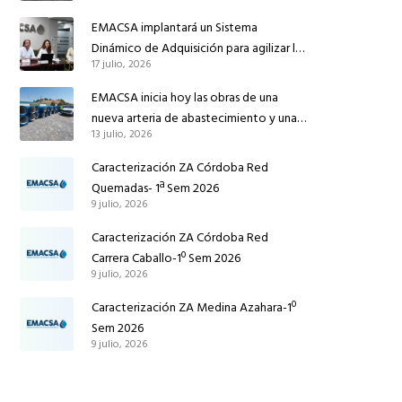
reforzar el suministro de agua de
EMACSA implantará un Sistema
Córdoba
Dinámico de Adquisición para agilizar la
17 julio, 2026
contratación de obras en sus redes e
instalaciones
EMACSA inicia hoy las obras de una
nueva arteria de abastecimiento y una
13 julio, 2026
red de agua no potable en Ingeniero
Ruiz de Azúa
Caracterización ZA Córdoba Red
Quemadas- 1ª Sem 2026
9 julio, 2026
Caracterización ZA Córdoba Red
Carrera Caballo-1º Sem 2026
9 julio, 2026
Caracterización ZA Medina Azahara-1º
Sem 2026
9 julio, 2026