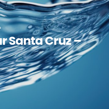
S
r Santa Cruz –