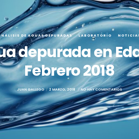
ANÁLISIS DE AGUAS DEPURADAS
LABORATORIO
NOTICIA
gua depurada en Eda
Febrero 2018
JUAN GALLEGO
2 MARZO, 2018
NO HAY COMENTARIOS