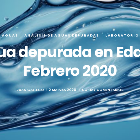
E AGUAS
ANÁLISIS DE AGUAS DEPURADAS
LABORATORIO
gua depurada en Eda
Febrero 2020
JUAN GALLEGO
2 MARZO, 2020
NO HAY COMENTARIOS