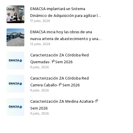
reforzar el suministro de agua de
EMACSA implantará un Sistema
Córdoba
Dinámico de Adquisición para agilizar la
17 julio, 2026
contratación de obras en sus redes e
instalaciones
EMACSA inicia hoy las obras de una
nueva arteria de abastecimiento y una
13 julio, 2026
red de agua no potable en Ingeniero
Ruiz de Azúa
Caracterización ZA Córdoba Red
Quemadas- 1ª Sem 2026
9 julio, 2026
Caracterización ZA Córdoba Red
Carrera Caballo-1º Sem 2026
9 julio, 2026
Caracterización ZA Medina Azahara-1º
Sem 2026
9 julio, 2026